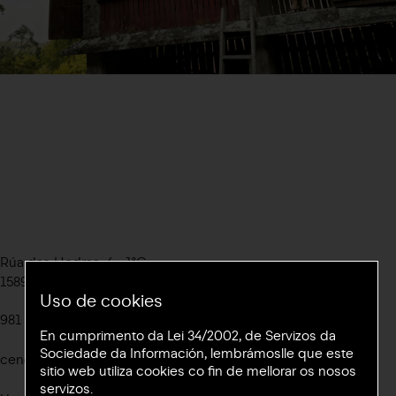
Rúa das Hedras, 4 - 1ºC
15895 Novo Milladoiro, Ames (A Coruña)
Uso de cookies
981 576 771
/
655 021 103
Ig
@cenlitros
En cumprimento da Lei 34/2002, de Servizos da
Sociedade da Información, lembrámoslle que este
cen@cenlitros.com
Tw
@cenlitros
sitio web utiliza cookies co fin de mellorar os nosos
servizos.