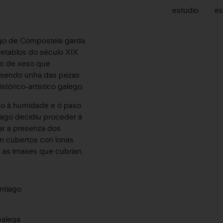
estudio
es
ago de Compostela garda
retablos do século XIX
co de xeso que
, sendo unha das pezas
stórico-artístico galego.
do á humidade e ó paso
iago decidiu proceder á
ar a presenza dos
n cubertos con lonas
e as imaxes que cubrían.
ntiago
Galega