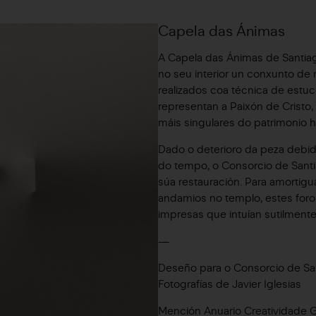
Capela das Ánimas
A Capela das Ánimas de Santi
no seu interior un conxunto de 
realizados coa técnica de estu
representan a Paixón de Cristo
máis singulares do patrimonio hi
Dado o deterioro da peza debi
do tempo, o Consorcio de Sant
súa restauración. Para amortigu
andamios no templo, estes foro
impresas que intuían sutilment
—
Deseño para o Consorcio de Sa
Fotografías de Javier Iglesias
Mención Anuario Creatividade 