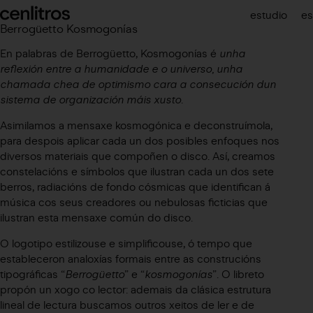
cenlitros
estudio
es
Berrogüetto Kosmogonías
En palabras de Berrogüetto, Kosmogonías é
unha
reflexión entre a humanidade e o universo, unha
chamada chea de optimismo cara a consecución dun
sistema de organización máis xusto
.
Asimilamos a mensaxe kosmogónica e deconstruímola,
para despois aplicar cada un dos posibles enfoques nos
diversos materiais que compoñen o disco. Así, creamos
constelacións e símbolos que ilustran cada un dos sete
berros, radiacións de fondo cósmicas que identifican á
música cos seus creadores ou nebulosas ficticias que
ilustran esta mensaxe común do disco.
O logotipo estilizouse e simplificouse, ó tempo que
estableceron analoxías formais entre as construcións
tipográficas “
Berrogüetto
” e “
kosmogonías
”. O libreto
propón un xogo co lector: ademais da clásica estrutura
lineal de lectura buscamos outros xeitos de ler e de