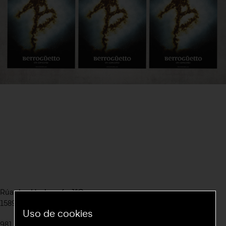
Rúa das Hedras, 4 - 1ºC
15895 Novo Milladoiro, Ames (A Coruña)
Uso de cookies
981 576 771
/
655 021 103
Ig
@cenlitros